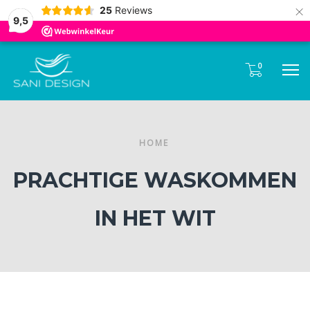
Tel:
085- 0600 330
×
25
Reviews
9,5
0
M
HOME
PRACHTIGE WASKOMMEN
IN HET WIT