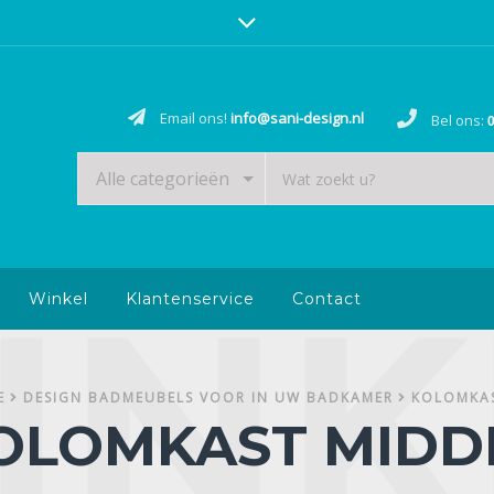
Email ons!
info@sani-design.nl
Bel ons:
0
Alle categorieën
Winkel
Klantenservice
Contact
E
DESIGN BADMEUBELS VOOR IN UW BADKAMER
KOLOMKA
OLOMKAST MIDD