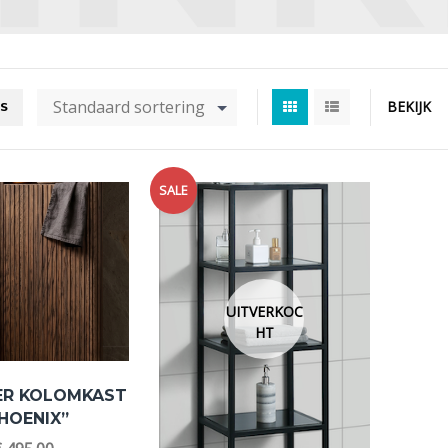
Standaard sortering
BEKIJK
RS
SALE
UITVERKOC
HT
ER KOLOMKAST
HOENIX”