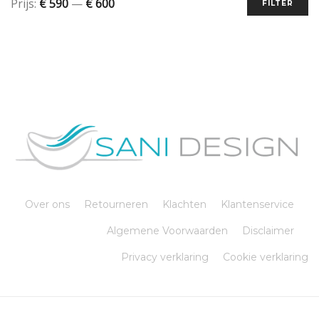
Prijs:
€ 590
—
€ 600
FILTER
Over ons
Retourneren
Klachten
Klantenservice
Algemene Voorwaarden
Disclaimer
Privacy verklaring
Cookie verklaring