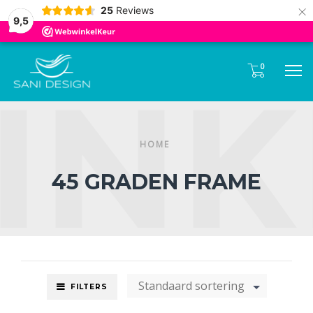
Tel:
085- 0600 330
×
25
Reviews
9,5
0
M
HOME
45 GRADEN FRAME
Standaard sortering
FILTERS