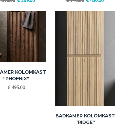
€
510.00
€
299.00
€
749.00
€
450.00
AMER KOLOMKAST
“PHOENIX”
€
495.00
BADKAMER KOLOMKAST
“RIDGE”