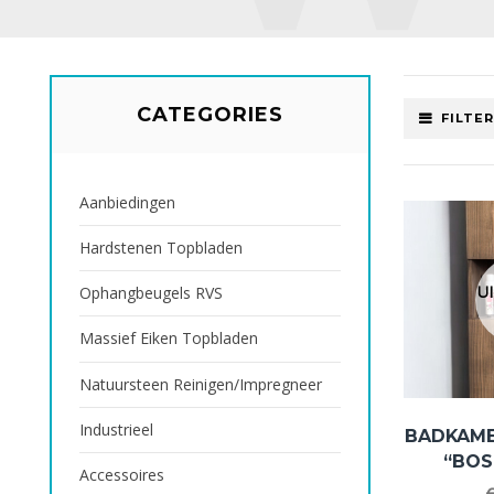
CATEGORIES
FILTE
Aanbiedingen
Hardstenen Topbladen
U
Ophangbeugels RVS
Massief Eiken Topbladen
Natuursteen Reinigen/impregneer
Industrieel
BADKAM
“BO
Accessoires