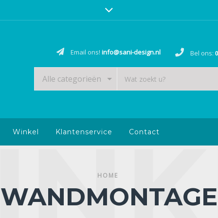
Email ons!
info@sani-design.nl
Bel ons:
0
Alle categorieën
Winkel
Klantenservice
Contact
HOME
WANDMONTAGE