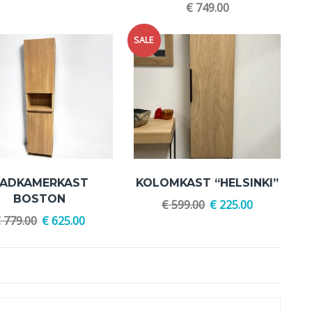
€
749.00
SALE
ADKAMERKAST
KOLOMKAST “HELSINKI”
BOSTON
€
599.00
€
225.00
€
779.00
€
625.00