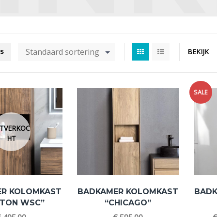
Standaard sortering
BEKIJK
RS
SALE
ITVERKOC
HT
ER KOLOMKAST
BADKAMER KOLOMKAST
BADK
STON WSC”
“CHICAGO”