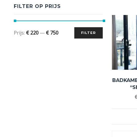
FILTER OP PRIJS
Prijs:
€ 220
—
€ 750
FILTER
BADKAM
“S