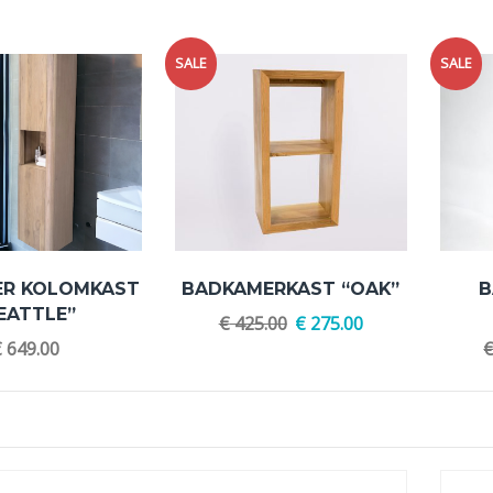
SALE
SALE
ER KOLOMKAST
BADKAMERKAST “OAK”
B
EATTLE”
€
425.00
€
275.00
€
649.00