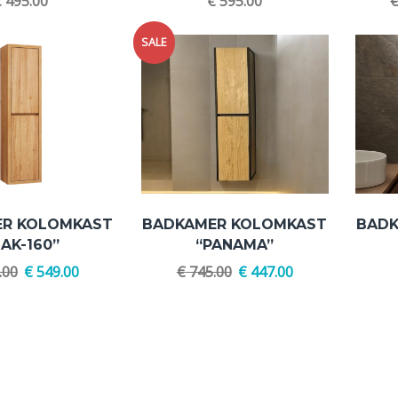
€
495.00
€
595.00
SALE
ER KOLOMKAST
BADKAMER KOLOMKAST
BADK
AK-160”
“PANAMA”
.00
€
549.00
€
745.00
€
447.00