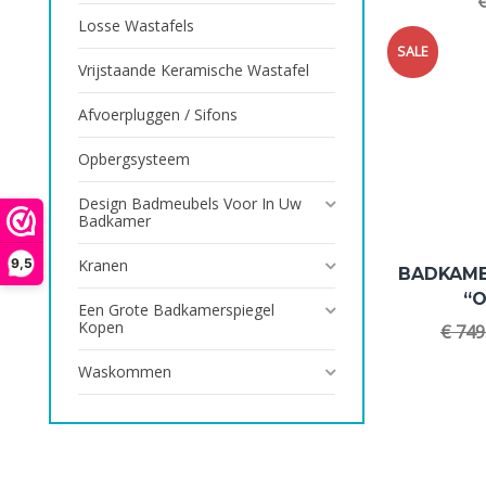
Losse Wastafels
SALE
Vrijstaande Keramische Wastafel
Afvoerpluggen / Sifons
Opbergsysteem
Design Badmeubels Voor In Uw
Badkamer
9,5
Kranen
BADKAM
“O
Een Grote Badkamerspiegel
Kopen
€
749
Waskommen