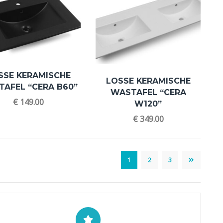
SSE KERAMISCHE
LOSSE KERAMISCHE
AFEL “CERA B60”
WASTAFEL “CERA
€
149.00
W120”
€
349.00
1
2
3