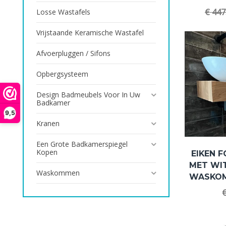
€
447
Losse Wastafels
Vrijstaande Keramische Wastafel
Afvoerpluggen / Sifons
Opbergsysteem
Design Badmeubels Voor In Uw
Badkamer
9,5
Kranen
Een Grote Badkamerspiegel
Kopen
EIKEN 
MET WI
Waskommen
WASKOM