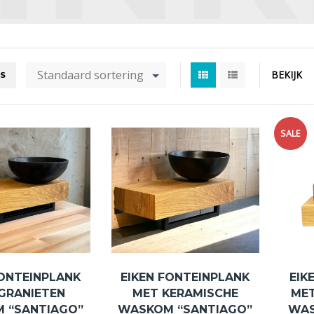
Standaard sortering
BEKIJK
RS
SALE
FONTEINPLANK
EIKEN FONTEINPLANK
EIK
GRANIETEN
MET KERAMISCHE
ME
 “SANTIAGO”
WASKOM “SANTIAGO”
WAS