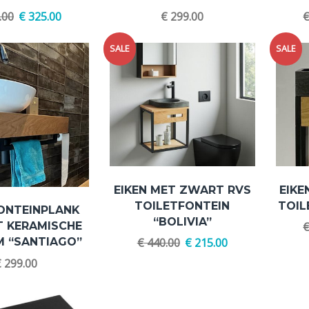
.00
€
325.00
€
299.00
SALE
SALE
EIKEN MET ZWART RVS
EIKE
TOILETFONTEIN
TOIL
FONTEINPLANK
“BOLIVIA”
T KERAMISCHE
 “SANTIAGO”
€
440.00
€
215.00
€
299.00