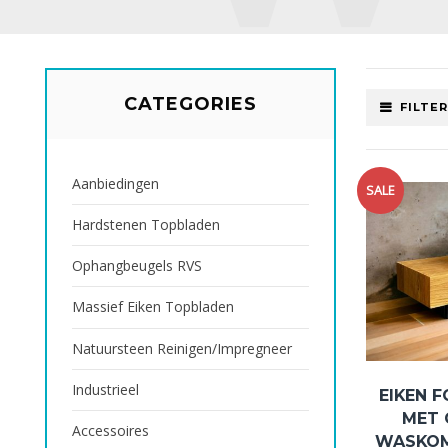
CATEGORIES
FILTE
Aanbiedingen
SALE
Hardstenen Topbladen
Ophangbeugels RVS
Massief Eiken Topbladen
Natuursteen Reinigen/impregneer
Industrieel
EIKEN 
MET 
Accessoires
WASKOM