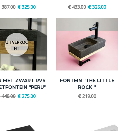
€
387.00
€
325.00
€
433.00
€
325.00
UITVERKOC
HT
N MET ZWART RVS
FONTEIN “THE LITTLE
ETFONTEIN “PERU”
ROCK “
€
440.00
€
275.00
€
219.00