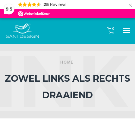
Tel:
085- 0600 330
×
25
Reviews
9,5
0
M
HOME
ZOWEL LINKS ALS RECHTS
DRAAIEND