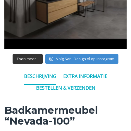
Toon meer...
Volg Sani-Design.nl op Instagram
BESCHRIJVING
EXTRA INFORMATIE
BESTELLEN & VERZENDEN
Badkamermeubel
“Nevada-100”