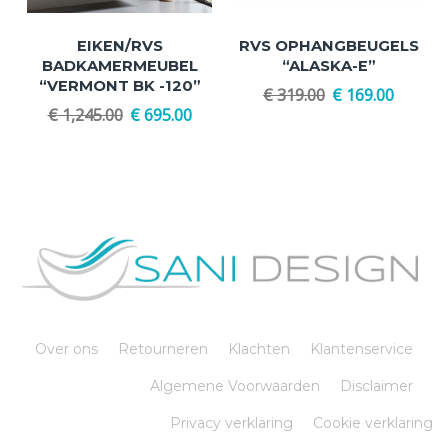
EIKEN/RVS
RVS OPHANGBEUGELS
BADKAMERMEUBEL
“ALASKA-E”
“VERMONT BK -120”
€
319.00
€
169.00
€
1,245.00
€
695.00
Over ons
Retourneren
Klachten
Klantenservice
Algemene Voorwaarden
Disclaimer
Privacy verklaring
Cookie verklaring