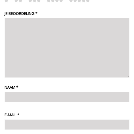
JE BEOORDELING
*
NAAM
*
E-MAIL
*