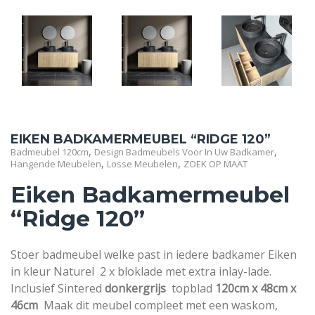
EIKEN BADKAMERMEUBEL “RIDGE 120”
,
,
Badmeubel 120cm
Design Badmeubels Voor In Uw Badkamer
,
,
Hangende Meubelen
Losse Meubelen
ZOEK OP MAAT
Eiken Badkamermeubel
“Ridge 120”
Stoer badmeubel welke past in iedere badkamer Eiken
in kleur Naturel 2 x bloklade met extra inlay-lade.
Inclusief Sintered
donkergrijs
topblad
120cm x 48cm x
46cm
Maak dit meubel compleet met een waskom,