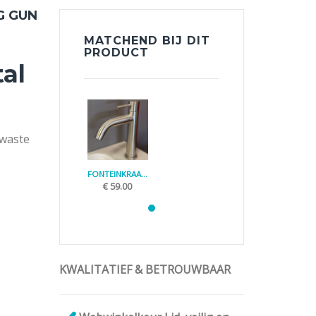
G GUN
MATCHEND BIJ DIT
PRODUCT
al
-waste
FONTEINKRAAN RVS
€
59.00
lternative:
KWALITATIEF & BETROUWBAAR