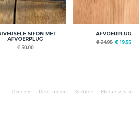
NIVERSELE SIFON MET
AFVOERPLUG
AFVOERPLUG
€
24.95
€
19.95
€
50.00
Over ons
Retourneren
Klachten
Klantenservice