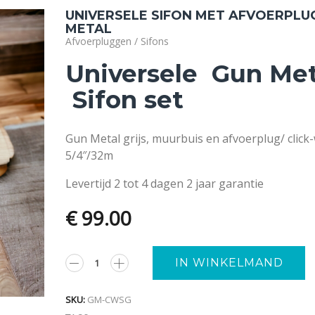
UNIVERSELE SIFON MET AFVOERPLU
METAL
Afvoerpluggen / Sifons
Universele Gun Met
Sifon set
Gun Metal grijs, muurbuis en afvoerplug/ click
5/4″/32m
Levertijd 2 tot 4 dagen 2 jaar garantie
€
99.00
A
IN WINKELMAND
SKU:
GM-CWSG