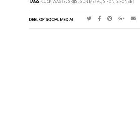
TAGS:
CLICK WASTE
,
GRIJS
,
GUN METAL
,
SIFON
,
SIFONSET
DEEL OP SOCIAL MEDIA!