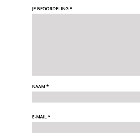
JE BEOORDELING
*
NAAM
*
E-MAIL
*