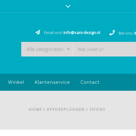
Email ons!
info@sani-design.nl
Bel ons:
0
Alle categorieën
Winkel
Klantenservice
Contact
HOME
AFVOERPLUGGEN / SIFONS