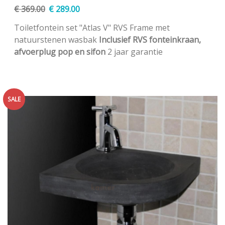
€
369.00
€
289.00
Toiletfontein set "Atlas V" RVS Frame met
natuurstenen wasbak
I
nclusief RVS fonteinkraan,
afvoerplug pop en sifon
2 jaar garantie
SALE