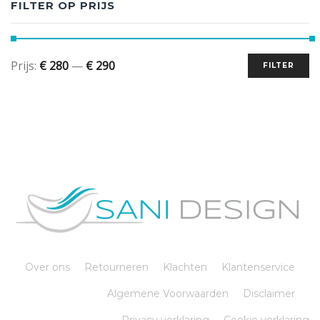
FILTER OP PRIJS
Prijs:
€ 280
—
€ 290
FILTER
Over ons
Retourneren
Klachten
Klantenservice
Algemene Voorwaarden
Disclaimer
Privacy verklaring
Cookie verklaring