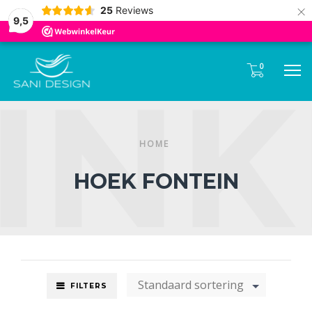
Tel:
085- 0600 330
×
25
Reviews
9,5
0
M
HOME
HOEK FONTEIN
Standaard sortering
FILTERS