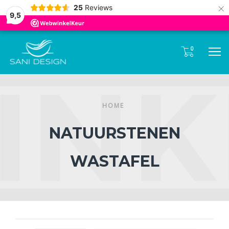
Tel:
085- 0600 330
×
25
Reviews
9,5
0
M
HOME
NATUURSTENEN
WASTAFEL