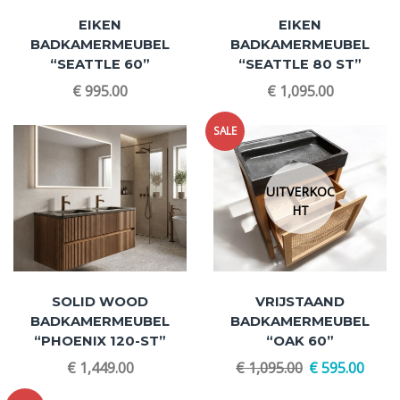
EIKEN
EIKEN
BADKAMERMEUBEL
BADKAMERMEUBEL
“SEATTLE 60”
“SEATTLE 80 ST”
€
995.00
€
1,095.00
SALE
UITVERKOC
HT
SOLID WOOD
VRIJSTAAND
BADKAMERMEUBEL
BADKAMERMEUBEL
“PHOENIX 120-ST”
“OAK 60”
€
1,449.00
€
1,095.00
€
595.00