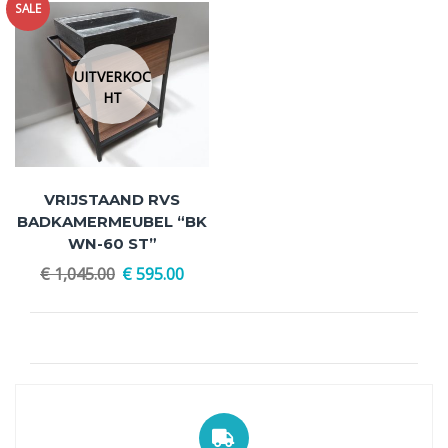
SALE
UITVERKOC
HT
VRIJSTAAND RVS
BADKAMERMEUBEL “BK
WN-60 ST”
€
1,045.00
€
595.00