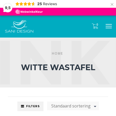
Tel:
085- 0600 330
×
25
Reviews
9,5
0
M
HOME
WITTE WASTAFEL
Standaard sortering
FILTERS