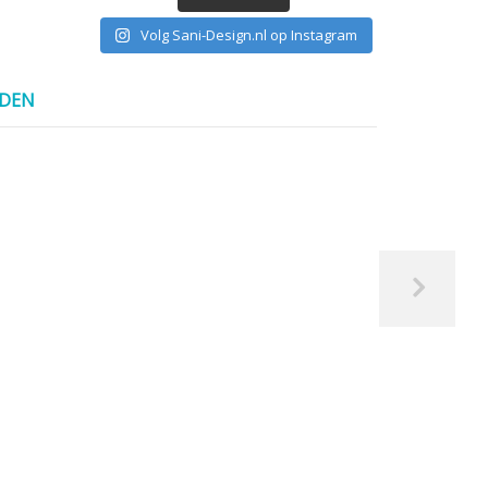
Volg Sani-Design.nl op Instagram
NDEN