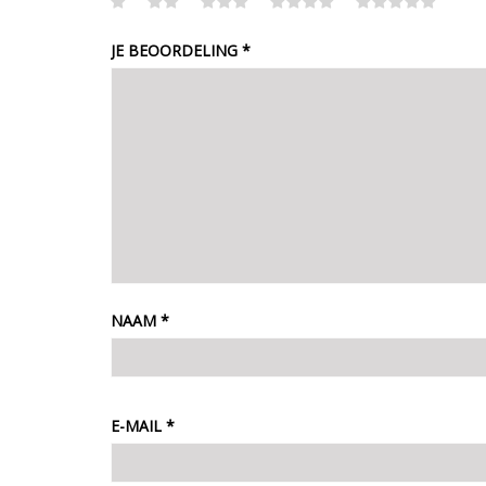
JE BEOORDELING
*
NAAM
*
E-MAIL
*