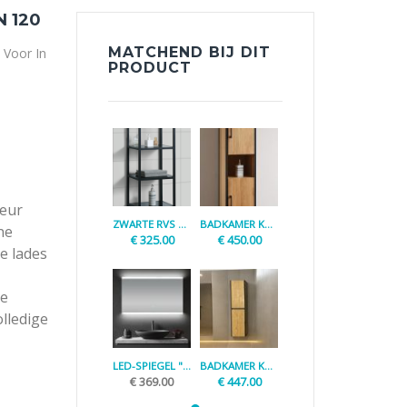
 120
MATCHEND BIJ DIT
 Voor In
PRODUCT
e
leur
ZWARTE RVS KOLOMKAST "BK METAL"
BADKAMER KOLOMKAST "NEW-AMSTERDAM"
ne
€
325.00
€
450.00
e lades
de
olledige
LED-SPIEGEL "VIRGO-120-LC"
BADKAMER KOLOMKAST "PANAMA"
€
369.00
€
447.00