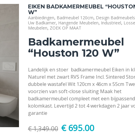
EIKEN BADKAMERMEUBEL “HOUSTON
W”
,
,
Aanbiedingen
Badmeubel 120cm
Design Badmeubels
,
,
,
Uw Badkamer
Hangende Meubelen
Industrieel
Loss
,
Meubelen
ZOEK OP MAAT
Badkamermeubel
“Houston 120 W”
Landelijk en stoer badkamermeubel Eiken in k
Naturel met zwart RVS Frame Incl. Sintered Sto
dubbele wastafel Wit 120cm x 46cm x 55cm Twe
voorzien van soft-close sluiting Maak het
badkamermeubel compleet met een bijpassen
kolomkast. Levertijd 2 tot 4 werkdagen 2 jaar v
garantie
€
695.00
€
1,349.00