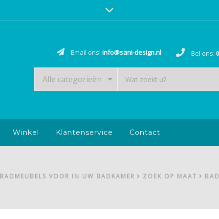
Email ons!
info@sani-design.nl
Bel ons:
0
Alle categorieën
Winkel
Klantenservice
Contact
 BADMEUBELS VOOR IN UW BADKAMER
ZOEK OP MAAT
BAD