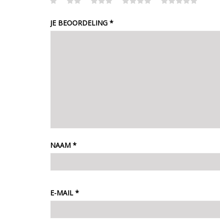
JE BEOORDELING
*
NAAM
*
E-MAIL
*