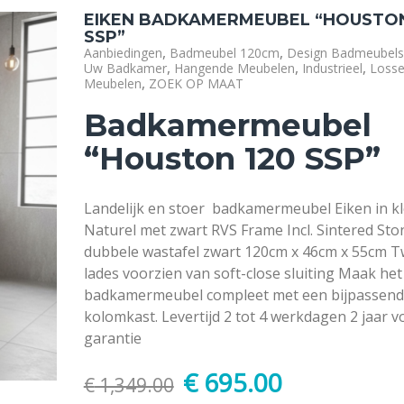
EIKEN BADKAMERMEUBEL “HOUSTON
SSP”
,
,
Aanbiedingen
Badmeubel 120cm
Design Badmeubels
,
,
,
Uw Badkamer
Hangende Meubelen
Industrieel
Loss
,
Meubelen
ZOEK OP MAAT
Badkamermeubel
“Houston 120 SSP”
Landelijk en stoer badkamermeubel Eiken in k
Naturel met zwart RVS Frame Incl. Sintered Sto
dubbele wastafel zwart 120cm x 46cm x 55cm 
lades voorzien van soft-close sluiting Maak het
badkamermeubel compleet met een bijpassen
kolomkast. Levertijd 2 tot 4 werkdagen 2 jaar v
garantie
€
695.00
€
1,349.00