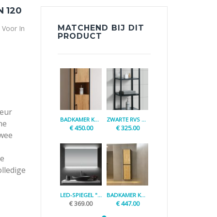
 120
MATCHEND BIJ DIT
 Voor In
PRODUCT
e
leur
BADKAMER KOLOMKAST "NEW-AMSTERDAM"
ZWARTE RVS KOLOMKAST "BK METAL"
ne
€
450.00
€
325.00
Twee
de
olledige
LED-SPIEGEL "VIRGO-120-LC"
BADKAMER KOLOMKAST "PANAMA"
€
369.00
€
447.00