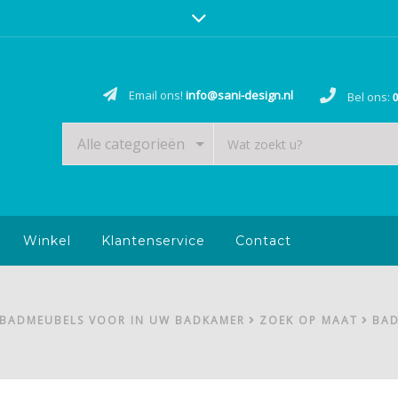
Email ons!
info@sani-design.nl
Bel ons:
0
Alle categorieën
Winkel
Klantenservice
Contact
 BADMEUBELS VOOR IN UW BADKAMER
ZOEK OP MAAT
BAD