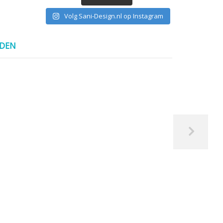
Volg Sani-Design.nl op Instagram
NDEN