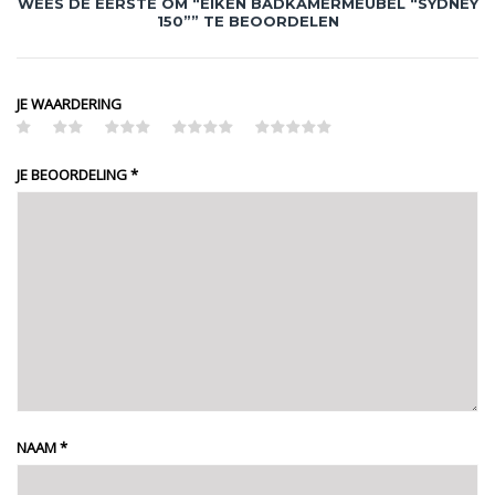
WEES DE EERSTE OM “EIKEN BADKAMERMEUBEL “SYDNEY
150”” TE BEOORDELEN
JE WAARDERING
JE BEOORDELING
*
NAAM
*