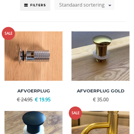
Standaard sortering
FILTERS
SALE
AFVOERPLUG
AFVOERPLUG GOLD
€
24.95
€
19.95
€
35.00
SALE