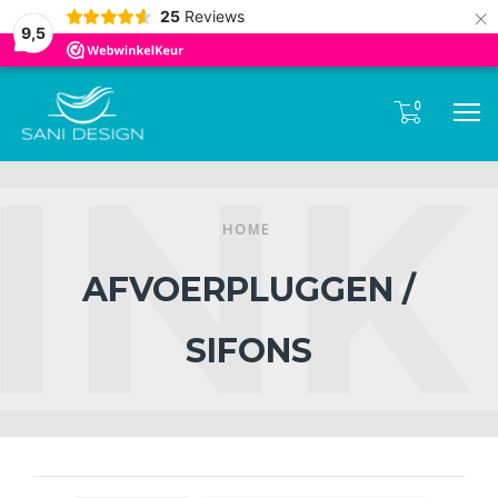
Tel:
085- 0600 330
×
25
Reviews
9,5
0
M
HOME
AFVOERPLUGGEN /
SIFONS